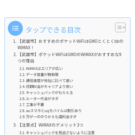
タップできる目次
【武雄市】おすすめのポケットWiFiはGMOとくとくbbの
WiMAX！
【武雄市】ポケットWiFiはGMOのWiMAXがおすすめな9
つの理由
WiMAXはエリアが広い
データ容量が無制限
通信速度が他社に比べて速い
月額料金がキャリアより安い
キャッシュバックがもらえる
ルーター代金がタダ
工事が不要
auスマホとuqモバイルは割引あり
万が一ののりかえも違約金タダ
【注意点】WiMAXのデメリット3つ
キャッシュバックを見逃さないように注意