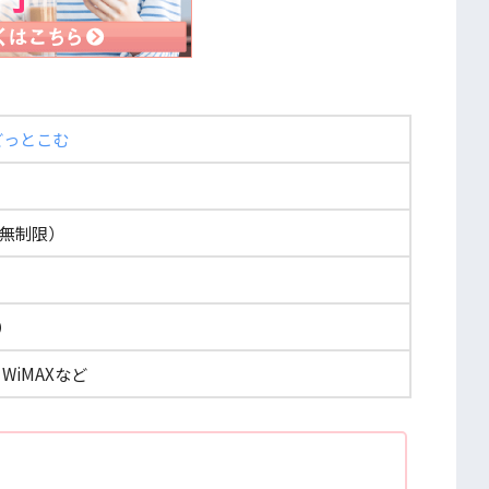
どっとこむ
B（無制限）
）
）
WiMAXなど