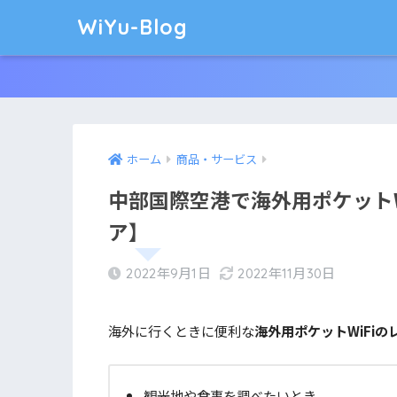
WiYu-Blog
ホーム
商品・サービス
中部国際空港で海外用ポケットW
ア】
2022年9月1日
2022年11月30日
海外に行くときに便利な
海外用ポケットWiFiの
観光地や食事を調べたいとき