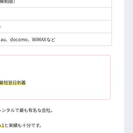
B（無制限）
）
）
u、docomo、WiMAXなど
、最短翌日到着
iレンタルで最も有名な会社。
.1
と実績も十分です。