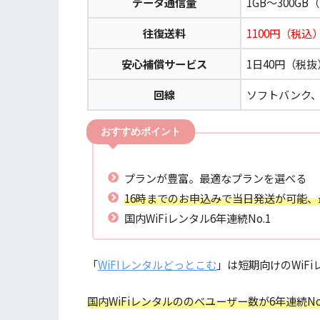
データ通信量
1GB～300G
往復送料
1100円（税込
安心補償サービス
1日40円（税抜
回線
ソフトバンク、a
おすすめポイント
プランが豊富。最適なプランを選べる
16時までのお申込みで当日発送が可能
国内WiFiレンタル6年連続No.1
「
WiFIレンタルどっとこむ
」は短期向けのWiF
国内WiFiレンタルののべユーザー数が6年連続No