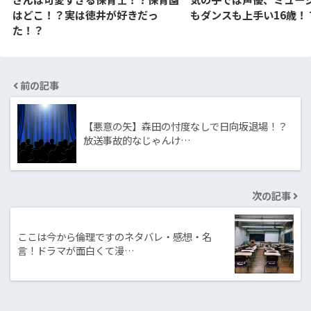
はどこ！？実は徳井が好きだっ
もダンスも上手い16歳！
た！？
前の記事
【悪意の矢】森田の忖度なしで日向坂退場！？
放送事故的なじゃんけ…
次の記事
ここは今から倫理ですのネタバレ・感想・名
言！ドラマが面白くて漫…