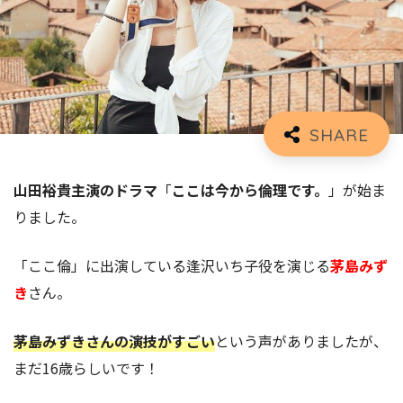
山田裕貴主演のドラマ
「
ここは今から倫理です。
」が始ま
りました。
「ここ倫」に出演している逢沢いち子役を演じる
茅島みず
き
さん。
茅島みずきさんの演技がすごい
という声がありましたが、
まだ16歳らしいです！