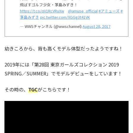
飛ばすゴルフ少女・茅島みずき！
https://t.co/qV1RcVRuXw
@amuse_official
#アミューズ
#
茅島みずき
pic.twitter.com/XGGg3t41VK
— WWSチャンネル (@wwschannel)
August 28, 2017
幼きころから、背も高くモデル体型だったようですね！
2019年には「第28回 東京ガールズコレクション 2019
SPRING／SUMMER」でモデルデビューをしています！
その時の、
TGC
がこちらです！