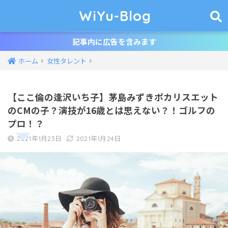
WiYu-Blog
記事内に広告を含みます
ホーム
女性タレント
【ここ倫の逢沢いち子】茅島みずきポカリスエット
のCMの子？演技が16歳とは思えない？！ゴルフの
プロ！？
2021年1月23日
2021年1月24日