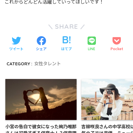
これからどんどん活躍していってほしいです！
SHARE
ツイート
シェア
はてブ
Pocket
LINE
CATEGORY :
女性タレント
小宮の告白で彼女になった絢乃唯那
吉柳咲良さんの中学高校
さんは可愛すぎる保育士！？保育園
気の子では声優、ミュー